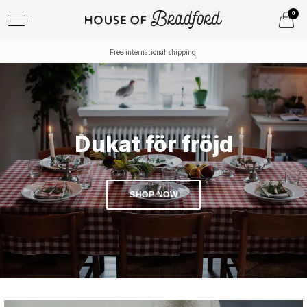
0
Free international shipping.
Dukat för fröjd
SHOP NOW